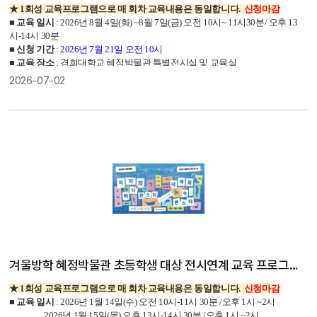
★ 1회성 교육프로그램으로 매 회차 교육내용은 동일합니다.
신청마감
■
교육 일시
: 2026년 8월 4일(화) ~8월 7일(금)
오전 10시~ 11시30분/ 오후 13
시-14시 30분
■
신청 기간
:
2026년 7월 21일 오전 10시
■
교육 장소
: 경희대학교 혜정박물관 특별전시실 및 교육실
■
교 육 비
: 무료
2026-07-02
■
교육 내용
: 대동여지도를 통한 지도 이론 학습과 퍼즐 조립 및 채색활동
겨울방학 혜정박물관 초등학생 대상 전시연계 교육 프로그램 《 미지의 바다 몬스터 - 내 마음 속 몬스터 》
★ 1회성 교육프로그램으로 매 회차 교육내용은 동일합니다.
신청마감
■
교육 일시
: 2026년 1월 14일(수) 오전 10시-11시 30분 /오후 1시 ~2시
2026년 1월 15일(목) 오후 13시-14시 30분 /오후 1시 ~2시