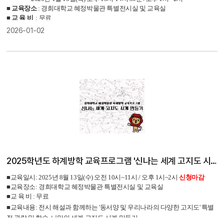
■
교육장소
: 경희대학교 혜정박물관 특별전시실 및 교육실
■
교 육 비
: 무료
■
교육내용
:
고지도 속에 등장하는 미지의 바다 괴물과 상상 속 몬스터를 살펴보
2026-01-02
고, 자신의 감정을 자유롭게 표현하는 체험활동
2025학년도 하계방학 교육프로그램 '신나는 세계 고지도 시계 만들기'
■
교육일시: 2025년 8월 13일(수) 오전 10시~11시 / 오후 1시~2시
신청마감
■
교육장소: 경희대학교 혜정박물관 특별전시실 및 교육실
■
교 육 비 : 무료
■
교육내용: 전시 해설과 함께하는 '동서양 및 우리나라의 다양한 고지도' 특별
전 관람 및 학습,
나만의 세계 고지도 시계 만들기