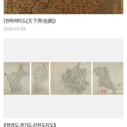
〈천하여지도(天下輿地圖)〉
2026-07-24
《함경도·경기도·강원도지도》